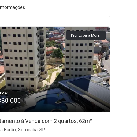
informações
Pronto para Morar
r de:
380.000
tamento à Venda com 2 quartos, 62m²
la Barão, Sorocaba-SP