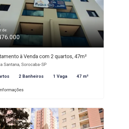
r de:
476.000
tamento à Venda com 2 quartos, 47m²
la Santana, Sorocaba-SP
artos
2 Banheiros
1 Vaga
47 m²
informações