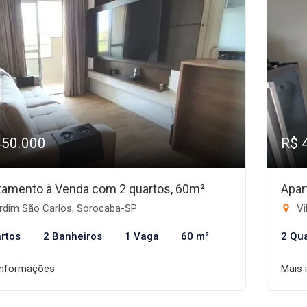
450.000
R$ 
tamento à Venda com 2 quartos, 60m²
Apar
rdim São Carlos, Sorocaba-SP
Vi
rtos
2 Banheiros
1 Vaga
60 m²
2 Qu
informações
Mais 