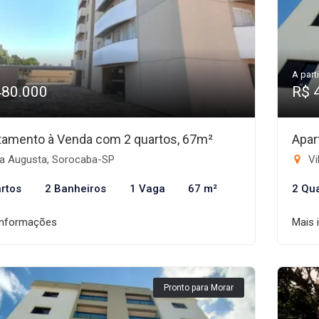
A parti
480.000
R$ 
tamento à Venda com 2 quartos, 67m²
Apar
la Augusta, Sorocaba-SP
Vi
rtos
2 Banheiros
1 Vaga
67 m²
2 Qu
informações
Mais 
Pronto para Morar