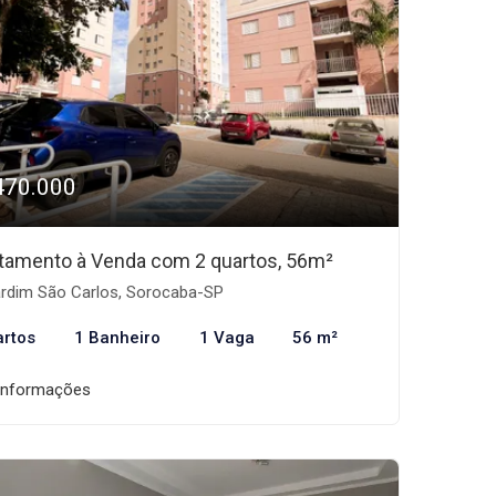
470.000
tamento à Venda com 2 quartos, 56m²
rdim São Carlos, Sorocaba-SP
artos
1 Banheiro
1 Vaga
56 m²
informações