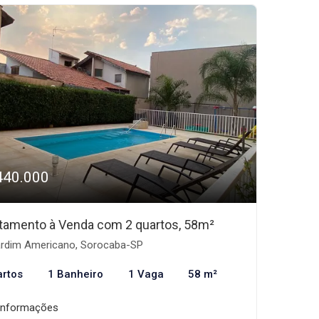
440.000
tamento à Venda com 2 quartos, 58m²
rdim Americano, Sorocaba-SP
artos
1 Banheiro
1 Vaga
58 m²
informações