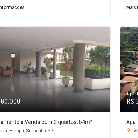
informações
Mais 
A parti
380.000
R$ 
tamento à Venda com 2 quartos, 64m²
Apar
rdim Europa, Sorocaba-SP
Vi