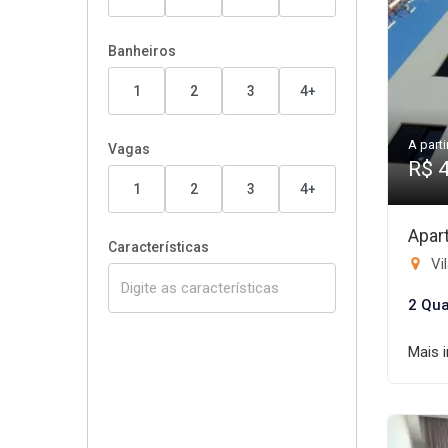
Banheiros
1
2
3
4+
A parti
Vagas
R$ 
1
2
3
4+
Apar
Características
Vi
2 Qua
Mais 