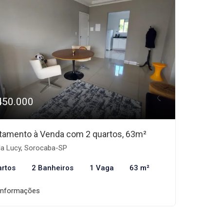
450.000
tamento à Venda com 2 quartos, 63m²
la Lucy, Sorocaba-SP
artos
2 Banheiros
1 Vaga
63 m²
informações