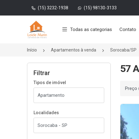
(15) 3232-1938
(15) 98130-3133
Página inicial
Todas as categorias
Contato
Início
Apartamentos à venda
Sorocaba/SP
57 A
Filtrar
Tipos de imóvel
Ordenar
Localidades