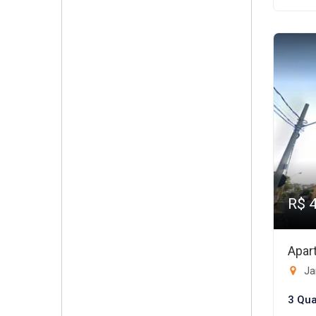
R$ 
Apar
Ja
3 Qua