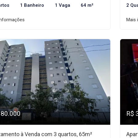
rtos
1 Banheiro
1 Vaga
64 m²
2 Qu
informações
Mais 
380.000
R$ 
tamento à Venda com 3 quartos, 65m²
Apar