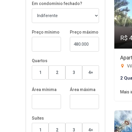
Em condomínio fechado?
Preço mínimo
Preço máximo
R$ 
Apar
Quartos
Vi
1
2
3
4+
2 Qua
Área mínima
Área máxima
Mais 
Suítes
1
2
3
4+