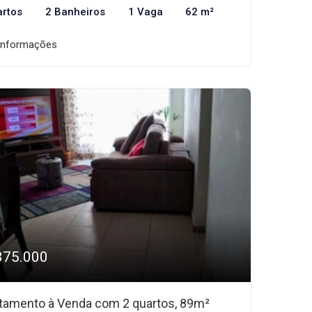
artos
2 Banheiros
1 Vaga
62 m²
informações
375.000
tamento à Venda com 2 quartos, 89m²