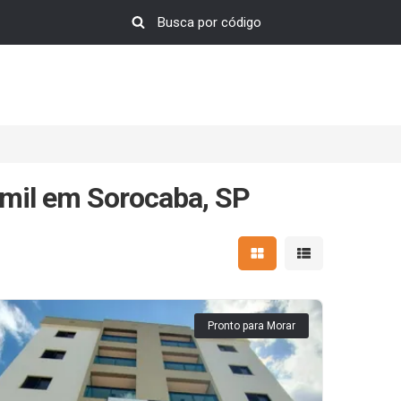
 mil em Sorocaba, SP
Mostrar resultados em 
Mostrar resultad
Pronto para Morar