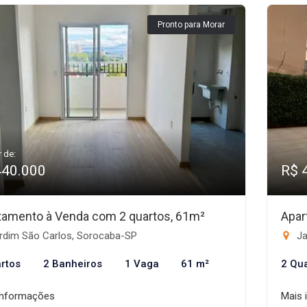
Pronto para Morar
r de:
440.000
R$ 
tamento à Venda com 2 quartos, 61m²
Apar
rdim São Carlos, Sorocaba-SP
Ja
rtos
2 Banheiros
1 Vaga
61 m²
2 Qu
informações
Mais 