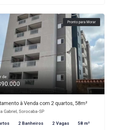
Pronto para Morar
r de:
390.000
tamento à Venda com 2 quartos, 58m²
la Gabriel, Sorocaba-SP
artos
2 Banheiros
2 Vagas
58 m²