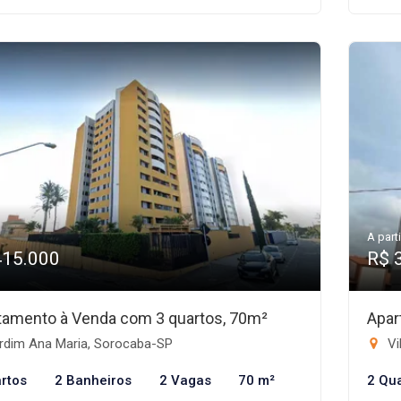
A parti
415.000
R$ 
tamento à Venda com 3 quartos, 70m²
Apar
rdim Ana Maria, Sorocaba-SP
Vi
rtos
2 Banheiros
2 Vagas
70 m²
2 Qu