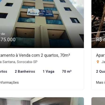
r de:
475.000
R$ 
tamento à Venda com 2 quartos, 70m²
Apar
la Santana, Sorocaba-SP
Ja
rtos
2 Banheiros
1 Vaga
70 m²
2 Qu
informações
Mais 