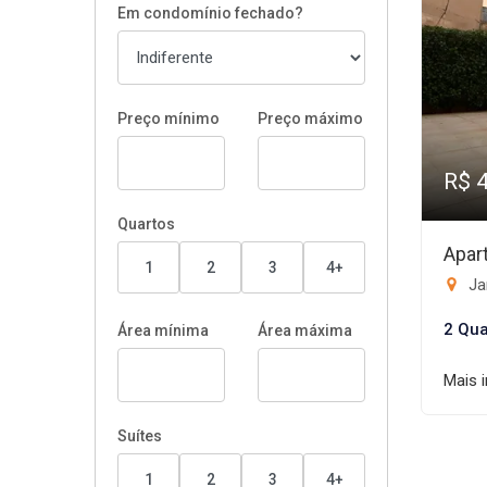
Em condomínio fechado?
Preço mínimo
Preço máximo
R$ 
Quartos
Apar
1
2
3
4+
Ja
2 Qua
Área mínima
Área máxima
Mais 
Suítes
1
2
3
4+