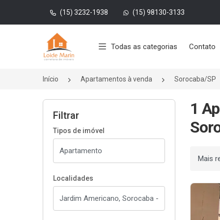
(15) 3232-1938
(15) 98130-3133
Página inicial
Todas as categorias
Contato
Início
Apartamentos à venda
Sorocaba/SP
1 Ap
Filtrar
Soro
Tipos de imóvel
Ordenar
Localidades