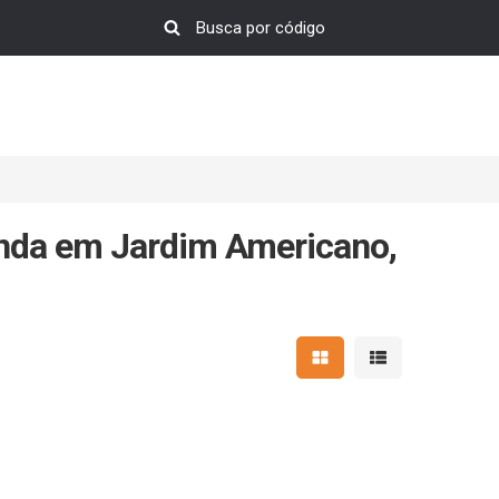
nda em Jardim Americano,
Mostrar resultados em 
Mostrar resultad