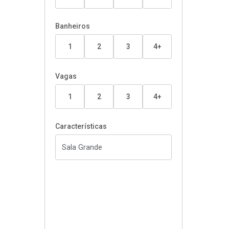
Banheiros
1
2
3
4+
Vagas
1
2
3
4+
Características