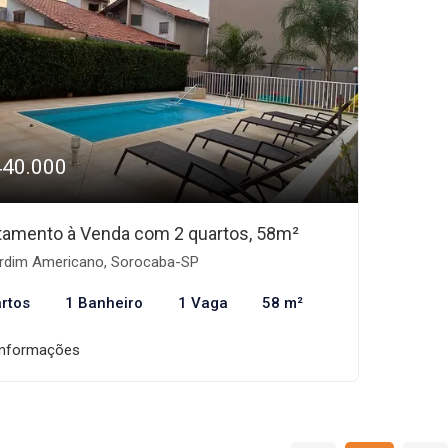
440.000
tamento à Venda com 2 quartos, 58m²
rdim Americano, Sorocaba-SP
rtos
1 Banheiro
1 Vaga
58 m²
informações