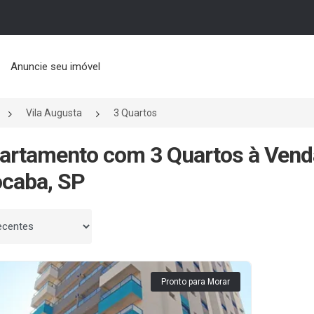
Anuncie seu imóvel
Vila Augusta
3 Quartos
artamento com 3 Quartos à Vend
caba, SP
 por
Pronto para Morar