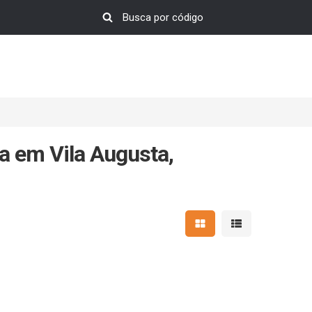
a em Vila Augusta,
Mostrar resultados em 
Mostrar resultad