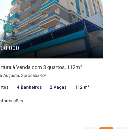
r de:
900.000
rtura à Venda com 3 quartos, 112m²
la Augusta, Sorocaba-SP
rtos
4 Banheiros
2 Vagas
112 m²
informações