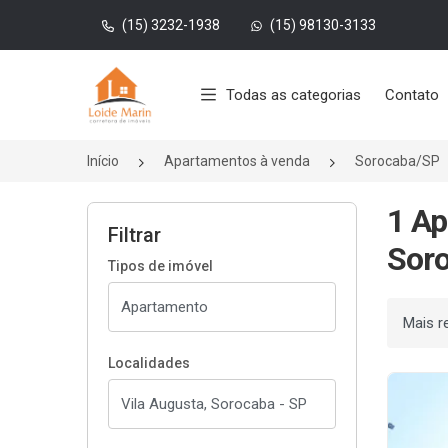
(15) 3232-1938
(15) 98130-3133
Página inicial
Todas as categorias
Contato
Início
Apartamentos à venda
Sorocaba/SP
1 Ap
Filtrar
Soro
Tipos de imóvel
Ordenar
Localidades