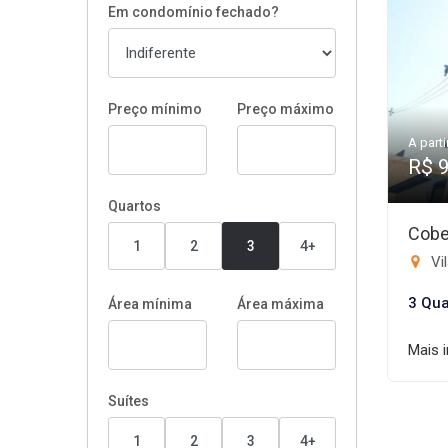
Em condomínio fechado?
Preço mínimo
Preço máximo
A parti
R$ 
Quartos
Cobe
1
2
3
4+
Vi
3 Qua
Área mínima
Área máxima
Mais 
Suítes
1
2
3
4+