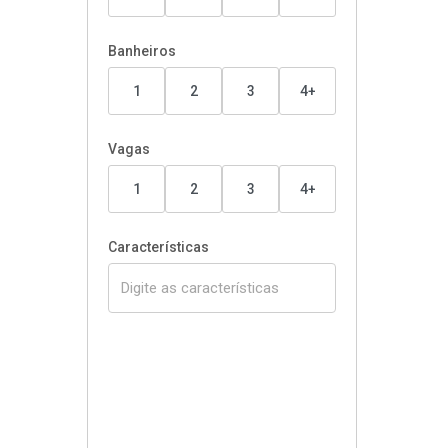
Banheiros
1
2
3
4+
Vagas
1
2
3
4+
Características