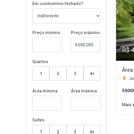
Em condomínio fechado?
Preço mínimo
Preço máximo
R$ 
Quartos
Área
1
2
3
4+
Jar
5000
Área mínima
Área máxima
Mais 
Suítes
1
2
3
4+