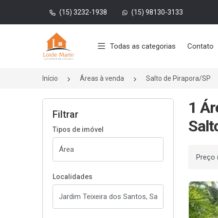
(15) 3232-1938
(15) 98130-3133
Página inicial
Todas as categorias
Contato
Início
Áreas à venda
Salto de Pirapora/SP
1 Ár
Filtrar
Salt
Tipos de imóvel
Ordenar
Localidades