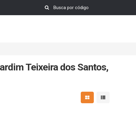
ardim Teixeira dos Santos,
Mostrar resultados em 
Mostrar resultad