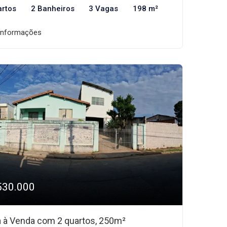
artos
2 Banheiros
3 Vagas
198 m²
informações
530.000
 à Venda com 2 quartos, 250m²