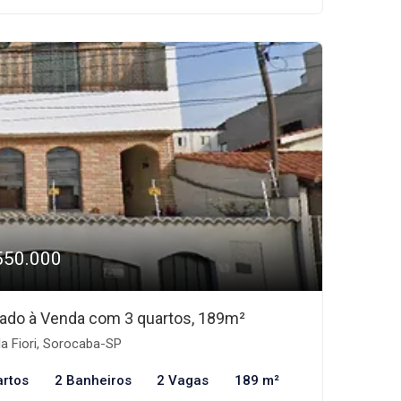
550.000
ado à Venda com 3 quartos, 189m²
la Fiori, Sorocaba-SP
artos
2 Banheiros
2 Vagas
189 m²