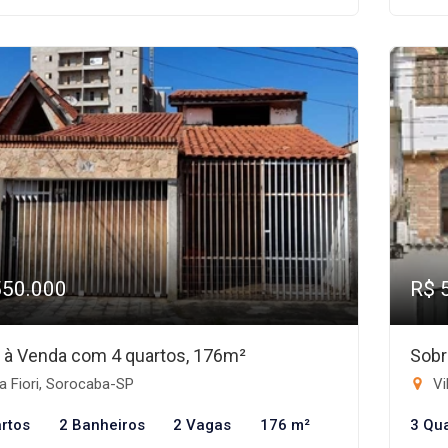
550.000
R$ 
 à Venda com 4 quartos, 176m²
Sobr
a Fiori, Sorocaba-SP
Vi
rtos
2 Banheiros
2 Vagas
176 m²
3 Qu