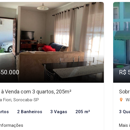
550.000
R$ 
 à Venda com 3 quartos, 205m²
Sobr
a Fiori, Sorocaba-SP
Wa
rtos
2 Banheiros
3 Vagas
205 m²
3 Qu
informações
Mais 