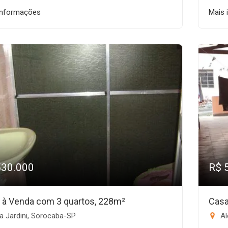
informações
Mais 
530.000
R$ 
 à Venda com 3 quartos, 228m²
Casa
a Jardini, Sorocaba-SP
Al