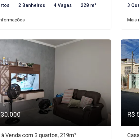
rtos
2 Banheiros
4 Vagas
228 m²
3 Qu
informações
Mais 
530.000
R$ 
 à Venda com 3 quartos, 219m²
Casa