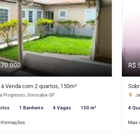
570.000
R$ 
 à Venda com 2 quartos, 150m²
Sobr
la Progresso, Sorocaba-SP
Ja
rtos
1 Banheiro
4 Vagas
150 m²
4 Qu
informações
Mais 