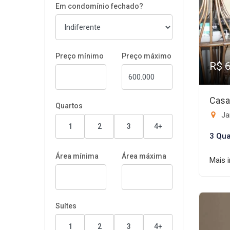
Em condomínio fechado?
Preço mínimo
Preço máximo
R$ 
Casa
Quartos
Ja
1
2
3
4+
3 Qua
Área mínima
Área máxima
Mais 
Suítes
1
2
3
4+