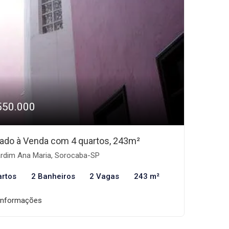
550.000
ado à Venda com 4 quartos, 243m²
rdim Ana Maria, Sorocaba-SP
artos
2 Banheiros
2 Vagas
243 m²
informações