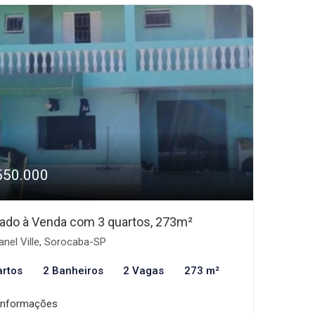
550.000
ado à Venda com 3 quartos, 273m²
nel Ville, Sorocaba-SP
artos
2 Banheiros
2 Vagas
273 m²
informações