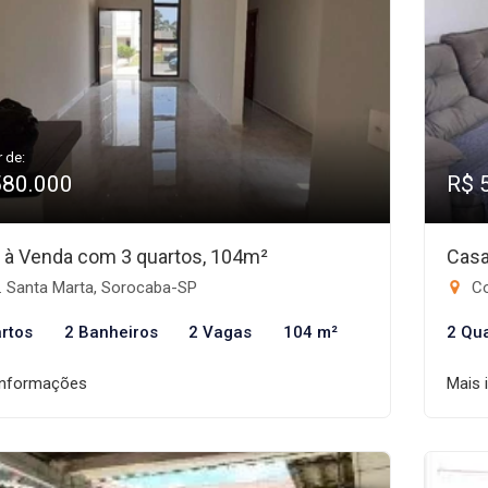
r de:
580.000
R$ 
 à Venda com 3 quartos, 104m²
Casa
. Santa Marta, Sorocaba-SP
Co
rtos
2 Banheiros
2 Vagas
104 m²
2 Qu
informações
Mais 