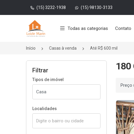
(15) 3232-1938
(15) 98130-3133
Página inicial
Todas as categorias
Contato
Início
Casas à venda
Até R$ 600 mil
180 
Filtrar
Tipos de imóvel
Ordenar
Localidades