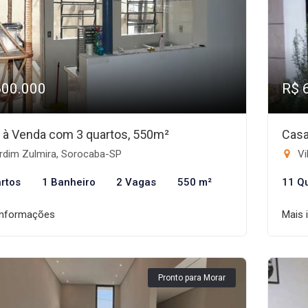
600.000
R$ 
 à Venda com 3 quartos, 550m²
Casa
rdim Zulmira, Sorocaba-SP
Vi
rtos
1 Banheiro
2 Vagas
550 m²
11 Q
informações
Mais 
Pronto para Morar