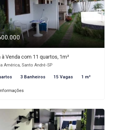
600.000
 à Venda com 11 quartos, 1m²
la América, Santo André-SP
uartos
3 Banheiros
15 Vagas
1 m²
informações