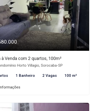
580.000
 à Venda com 2 quartos, 100m²
ndomínio Horto Villagio, Sorocaba-SP
artos
1 Banheiro
2 Vagas
100 m²
informações