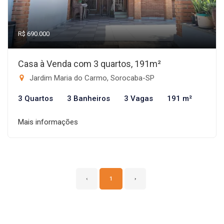
R$ 690.000
Casa à Venda com 3 quartos, 191m²
Jardim Maria do Carmo, Sorocaba-SP
3 Quartos
3 Banheiros
3 Vagas
191 m²
Mais informações
‹
1
›