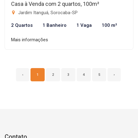
Casa à Venda com 2 quartos, 100m²
Jardim Itanguá, Sorocaba-SP
2 Quartos
1 Banheiro
1 Vaga
100 m²
Mais informações
‹
1
2
3
4
5
›
Contato