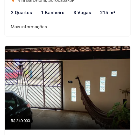
Vila Barcelona, Sorocaba-SP
2 Quartos
1 Banheiro
3 Vagas
215 m²
Mais informações
R$ 240.000