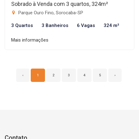
Sobrado à Venda com 3 quartos, 324m²
Parque Ouro Fino, Sorocaba-SP
3 Quartos
3 Banheiros
6 Vagas
324 m²
Mais informações
‹
1
2
3
4
5
›
Contato