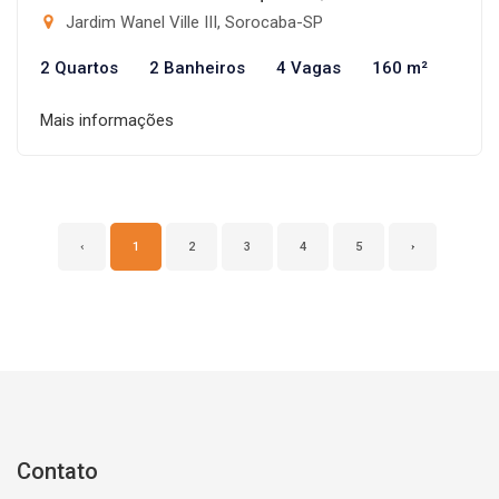
Jardim Wanel Ville III, Sorocaba-SP
2 Quartos
2 Banheiros
4 Vagas
160 m²
Mais informações
‹
1
2
3
4
5
›
Contato