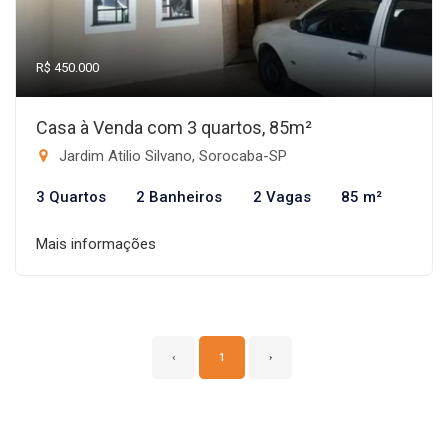
R$ 450.000
Casa à Venda com 3 quartos, 85m²
Jardim Atilio Silvano, Sorocaba-SP
3 Quartos
2 Banheiros
2 Vagas
85 m²
Mais informações
‹
1
›