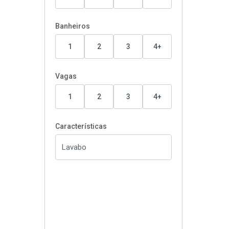
Banheiros
1
2
3
4+
Vagas
1
2
3
4+
Características