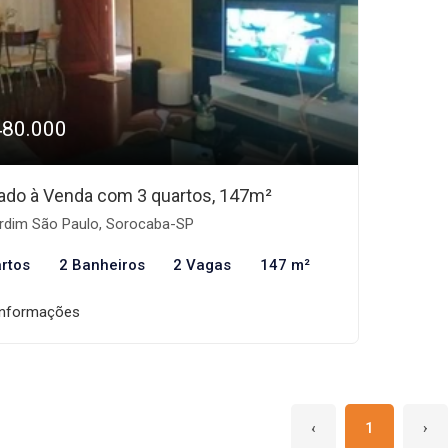
480.000
ado à Venda com 3 quartos, 147m²
rdim São Paulo, Sorocaba-SP
rtos
2 Banheiros
2 Vagas
147 m²
informações
‹
1
›