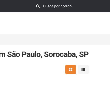
m São Paulo, Sorocaba, SP
Mostrar resultados em 
Mostrar resultad