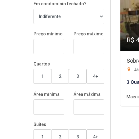
Em condomínio fechado?
Preço mínimo
Preço máximo
R$ 
Sobr
Quartos
Ja
1
2
3
4+
3 Qua
Área mínima
Área máxima
Mais 
Suítes
1
2
3
4+