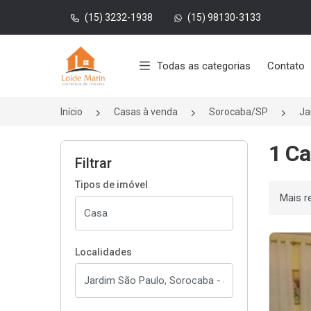
(15) 3232-1938
(15) 98130-3133
Página inicial
Todas as categorias
Contato
Início
Casas à venda
Sorocaba/SP
Ja
1 Ca
Filtrar
Tipos de imóvel
Ordenar
Localidades