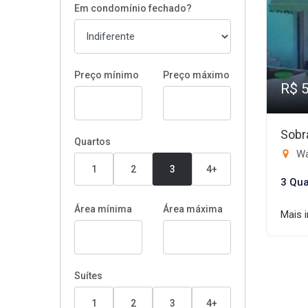
Em condomínio fechado?
Preço mínimo
Preço máximo
R$ 
Sobr
Quartos
Wa
1
2
3
4+
3 Qua
Área mínima
Área máxima
Mais 
Suítes
1
2
3
4+