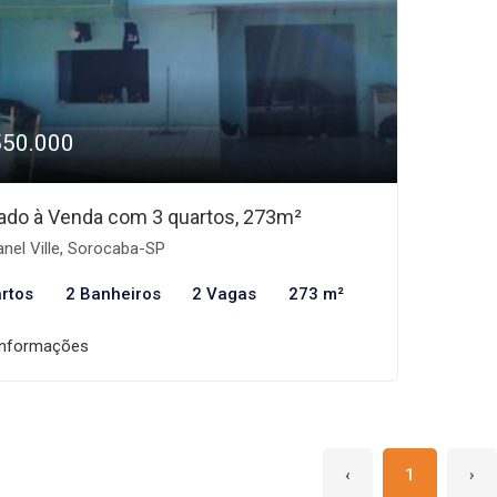
550.000
ado à Venda com 3 quartos, 273m²
nel Ville, Sorocaba-SP
rtos
2 Banheiros
2 Vagas
273 m²
informações
‹
1
›