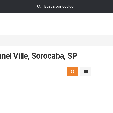
el Ville, Sorocaba, SP
Mostrar resultados em 
Mostrar resultad