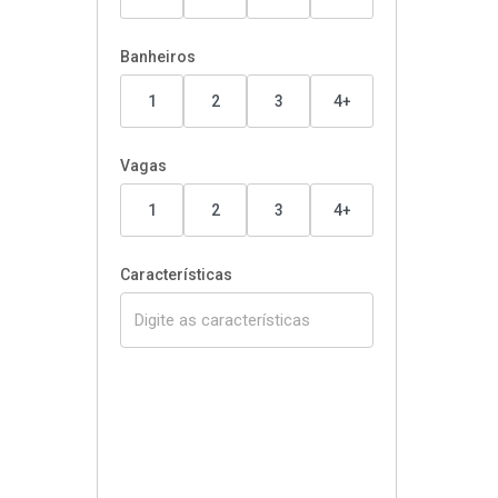
Banheiros
1
2
3
4+
Vagas
1
2
3
4+
Características