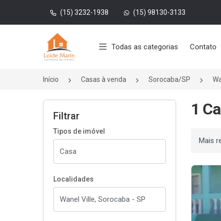
(15) 3232-1938
(15) 98130-3133
Página inicial
Todas as categorias
Contato
Início
Casas à venda
Sorocaba/SP
Wa
1 Ca
Filtrar
Tipos de imóvel
Ordenar
Localidades