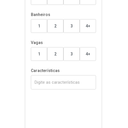
Banheiros
1
2
3
4+
Vagas
1
2
3
4+
Características