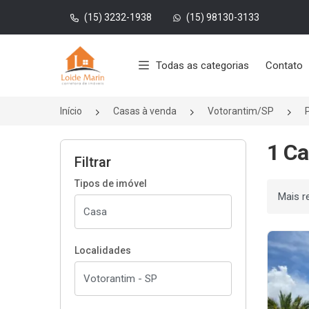
(15) 3232-1938
(15) 98130-3133
Página inicial
Todas as categorias
Contato
Início
Casas à venda
Votorantim/SP
1 Ca
Filtrar
Tipos de imóvel
Ordenar
Localidades