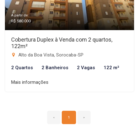
A partir de:
R$ 580.000
Cobertura Duplex à Venda com 2 quartos,
122m²
Alto da Boa Vista, Sorocaba-SP
2 Quartos
2 Banheiros
2 Vagas
122 m²
Mais informações
‹
1
›