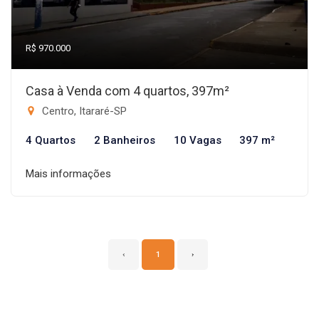
R$ 970.000
Casa à Venda com 4 quartos, 397m²
Centro, Itararé-SP
4 Quartos
2 Banheiros
10 Vagas
397 m²
Mais informações
‹
1
›