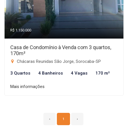
R$ 1.150.000
Casa de Condomínio à Venda com 3 quartos,
170m²
Chácaras Reunidas São Jorge, Sorocaba-SP
3 Quartos
4 Banheiros
4 Vagas
170 m²
Mais informações
‹
1
›