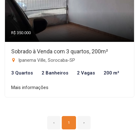
R$ 350.000
Sobrado à Venda com 3 quartos, 200m²
Ipanema Ville, Sorocaba-SP
3 Quartos
2 Banheiros
2 Vagas
200 m²
Mais informações
‹
1
›