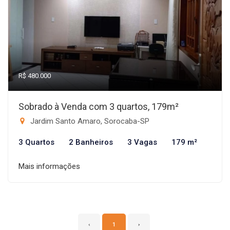
R$ 480.000
Sobrado à Venda com 3 quartos, 179m²
Jardim Santo Amaro, Sorocaba-SP
3 Quartos
2 Banheiros
3 Vagas
179 m²
Mais informações
‹
1
›