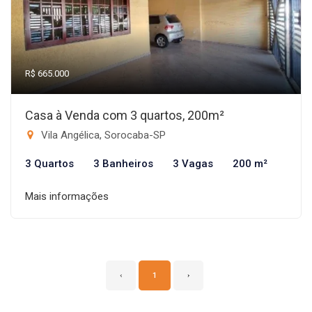
R$ 665.000
Casa à Venda com 3 quartos, 200m²
Vila Angélica, Sorocaba-SP
3 Quartos
3 Banheiros
3 Vagas
200 m²
Mais informações
‹
1
›