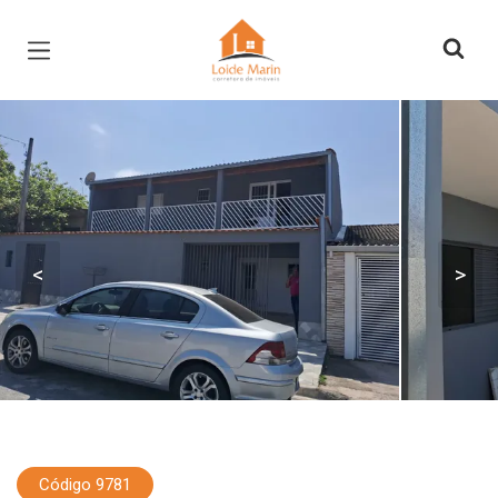
Página inicial
<
>
Código 9781