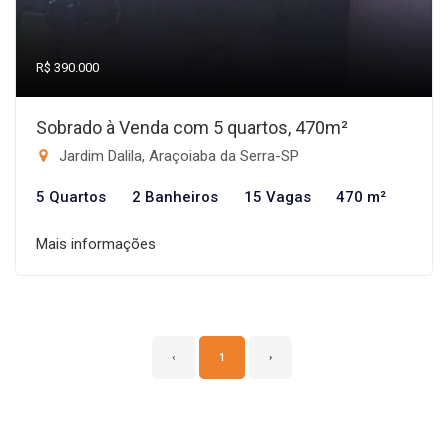
R$ 390.000
Sobrado à Venda com 5 quartos, 470m²
Jardim Dalila, Araçoiaba da Serra-SP
5 Quartos
2 Banheiros
15 Vagas
470 m²
Mais informações
‹
1
›