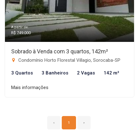
A partir de:
R$ 749.000
Sobrado à Venda com 3 quartos, 142m²
Condomínio Horto Florestal Villagio, Sorocaba-SP
3 Quartos
3 Banheiros
2 Vagas
142 m²
Mais informações
‹
1
›