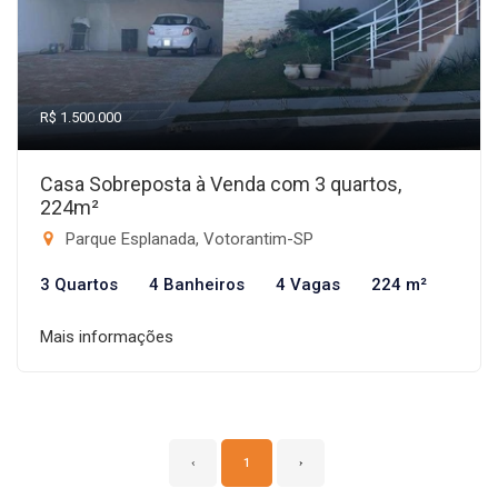
R$ 1.500.000
Casa Sobreposta à Venda com 3 quartos,
224m²
Parque Esplanada, Votorantim-SP
3 Quartos
4 Banheiros
4 Vagas
224 m²
Mais informações
‹
1
›