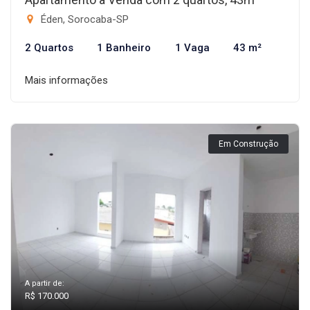
Éden, Sorocaba-SP
2 Quartos
1 Banheiro
1 Vaga
43 m²
Mais informações
Em Construção
A partir de:
R$ 170.000