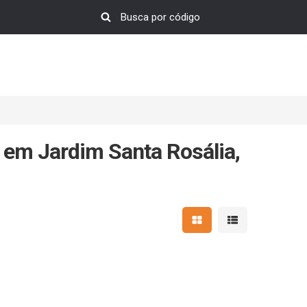
 em Jardim Santa Rosália,
Mostrar resultados em 
Mostrar resultad