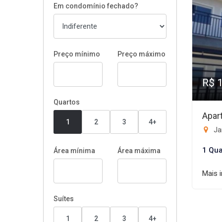
Em condomínio fechado?
Preço mínimo
Preço máximo
R$ 
Quartos
Apar
1
2
3
4+
Ja
1 Qua
Área mínima
Área máxima
Mais 
Suítes
1
2
3
4+