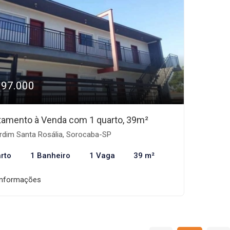
197.000
tamento à Venda com 1 quarto, 39m²
rdim Santa Rosália, Sorocaba-SP
rto
1 Banheiro
1 Vaga
39 m²
informações