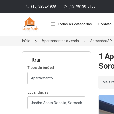
(15) 3232-1938
(15) 98130-3133
Página inicial
Todas as categorias
Contato
Início
Apartamentos à venda
Sorocaba/SP
1 Ap
Filtrar
Soro
Tipos de imóvel
Ordenar
Localidades