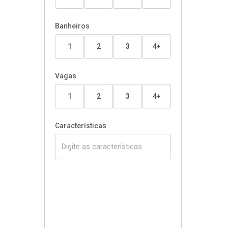
Banheiros
1
2
3
4+
Vagas
1
2
3
4+
Características