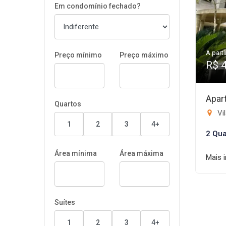
Em condomínio fechado?
A parti
Preço mínimo
Preço máximo
R$ 
Apar
Quartos
Vi
1
2
3
4+
2 Qua
Área mínima
Área máxima
Mais 
Suítes
1
2
3
4+