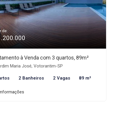
r de:
1.200.000
tamento à Venda com 3 quartos, 89m²
rdim Maria José, Votorantim-SP
artos
2 Banheiros
2 Vagas
89 m²
informações