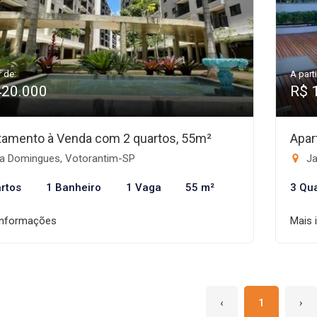
r de:
A parti
420.000
R$ 
tamento à Venda com 2 quartos, 55m²
Apar
la Domingues, Votorantim-SP
Ja
rtos
1 Banheiro
1 Vaga
55 m²
3 Qu
informações
Mais 
‹
1
›