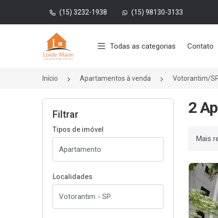
(15) 3232-1938
(15) 98130-3133
Página inicial
Todas as categorias
Contato
Início
Apartamentos à venda
Votorantim/S
2 Ap
Filtrar
Tipos de imóvel
Ordenar
Localidades