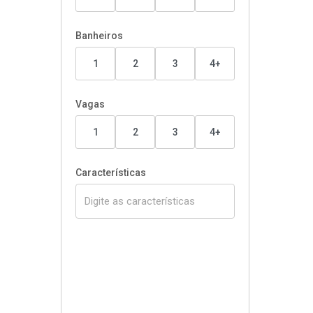
Banheiros
1
2
3
4+
Vagas
1
2
3
4+
Características