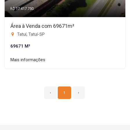
R$ 17.417.750
Área à Venda com 69671m²
Tatuí, Tatuí-SP
69671 M²
Mais informações
‹
1
›