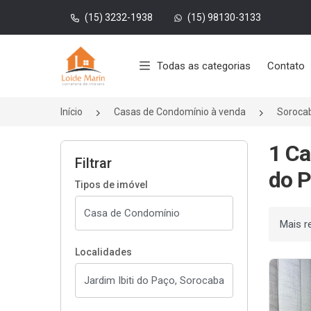
(15) 3232-1938
(15) 98130-3133
Página inicial
Todas as categorias
Contato
Início
Casas de Condomínio à venda
Soroca
1 Ca
Filtrar
do P
Tipos de imóvel
Ordenar
Localidades