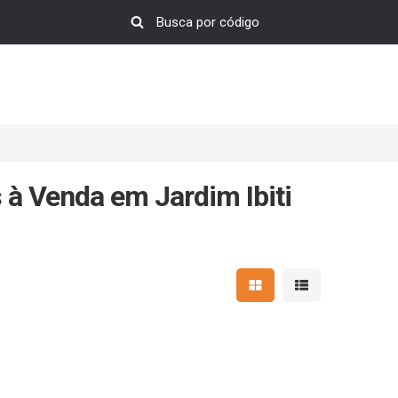
à Venda em Jardim Ibiti
Mostrar resultados em 
Mostrar resultad