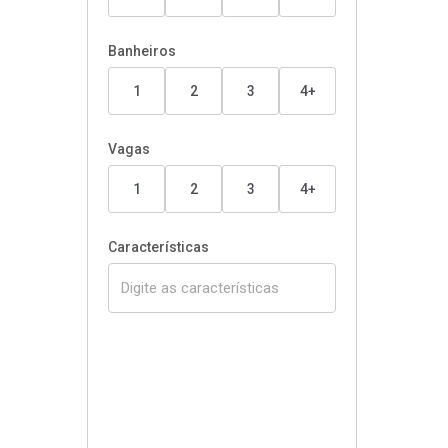
Banheiros
1
2
3
4+
Vagas
1
2
3
4+
Características