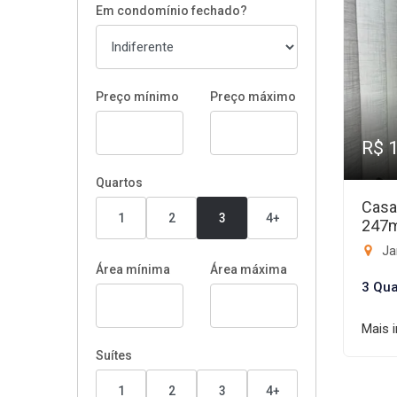
Em condomínio fechado?
Preço mínimo
Preço máximo
R$ 
Quartos
Casa
1
2
3
4+
247
Jar
Área mínima
Área máxima
3 Qua
Mais 
Suítes
1
2
3
4+