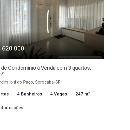
1.620.000
 de Condomínio à Venda com 3 quartos,
m²
dim Ibiti do Paço, Sorocaba-SP
rtos
4 Banheiros
4 Vagas
247 m²
informações