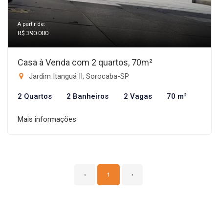
A partir de:
R$ 390.000
Casa à Venda com 2 quartos, 70m²
Jardim Itanguá II, Sorocaba-SP
2 Quartos
2 Banheiros
2 Vagas
70 m²
Mais informações
‹
1
›