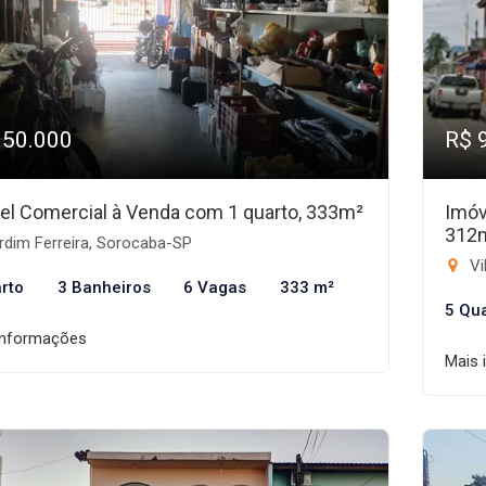
950.000
R$ 
el Comercial à Venda com 1 quarto, 333m²
Imóv
312
rdim Ferreira, Sorocaba-SP
Vi
rto
3 Banheiros
6 Vagas
333 m²
5 Qu
informações
Mais 