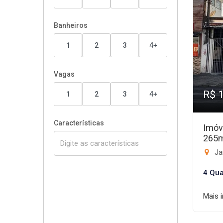
Banheiros
1
2
3
4+
Vagas
R$ 
1
2
3
4+
Características
Imóv
265
Ja
4 Qua
Mais 