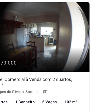
270.000
el Comercial à Venda com 2 quartos,
m²
pes de Oliveira, Sorocaba-SP
rtos
1 Banheiro
6 Vagas
102 m²