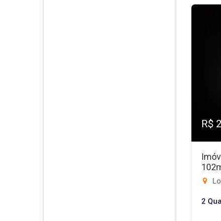
R$ 
Imóv
102
Lo
2 Qua