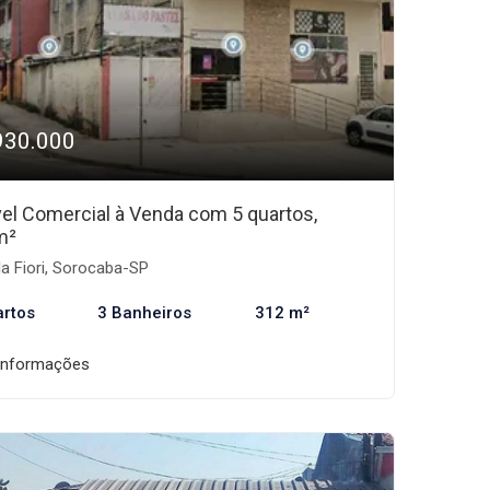
930.000
el Comercial à Venda com 5 quartos,
m²
la Fiori, Sorocaba-SP
artos
3 Banheiros
312 m²
informações