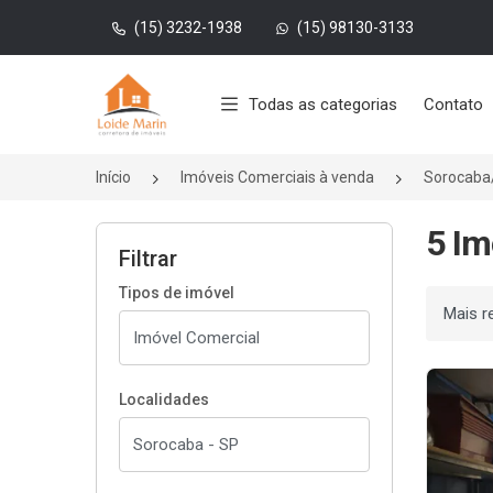
(15) 3232-1938
(15) 98130-3133
Página inicial
Todas as categorias
Contato
Início
Imóveis Comerciais à venda
Sorocaba
5 Im
Filtrar
Tipos de imóvel
Ordenar
Localidades