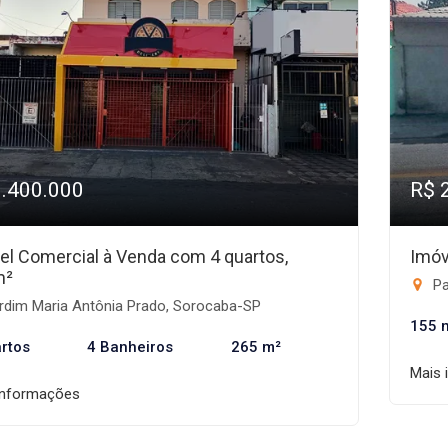
1.400.000
R$ 
el Comercial à Venda com 4 quartos,
Imóv
m²
Pa
rdim Maria Antônia Prado, Sorocaba-SP
155 
rtos
4 Banheiros
265 m²
Mais 
informações