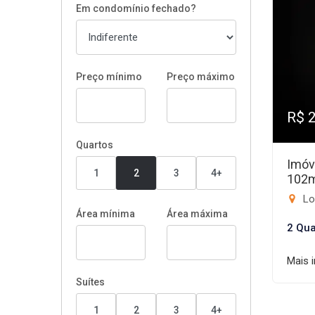
Em condomínio fechado?
Preço mínimo
Preço máximo
R$ 
Quartos
Imóv
1
2
3
4+
102
Lo
Área mínima
Área máxima
2 Qua
Mais 
Suítes
1
2
3
4+