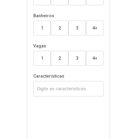
Banheiros
1
2
3
4+
Vagas
1
2
3
4+
Características