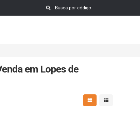
 Venda em Lopes de
Mostrar resultados em 
Mostrar resultad