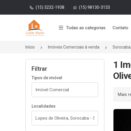
(15) 3232-1938
(15) 98130-3133
Página inicial
Todas as categorias
Contato
Início
Imóveis Comerciais à venda
Sorocaba
1 Im
Filtrar
Oliv
Tipos de imóvel
Ordenar
Localidades