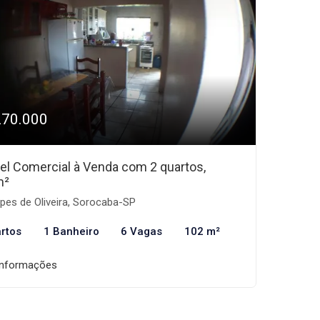
270.000
el Comercial à Venda com 2 quartos,
m²
pes de Oliveira, Sorocaba-SP
rtos
1 Banheiro
6 Vagas
102 m²
informações