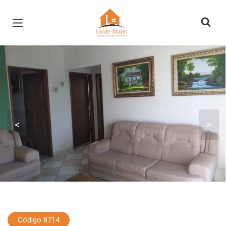
Página inicial
<
>
Código 8714