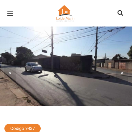
Página inicial
<
>
Código 9437