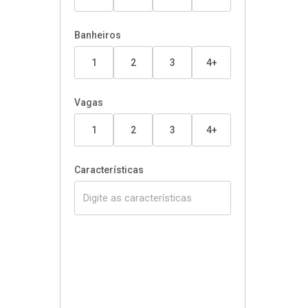
Banheiros
1
2
3
4+
Vagas
1
2
3
4+
Características