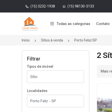
(15) 3232-1938
(15) 98130-3133
Página inicial
Todas as categorias
Contato
Início
Sítios à venda
Porto Feliz/SP
2 Sí
Filtrar
Tipos de imóvel
Ordenar
Localidades