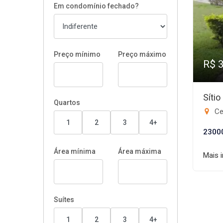
Em condomínio fechado?
Preço mínimo
Preço máximo
R$ 
Síti
Quartos
Cen
1
2
3
4+
2300
Área mínima
Área máxima
Mais 
Suítes
1
2
3
4+