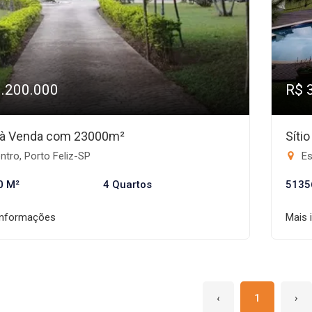
3.200.000
R$ 
o à Venda com 23000m²
Síti
tro, Porto Feliz-SP
Es
0 M²
4 Quartos
5135
informações
Mais 
‹
1
›