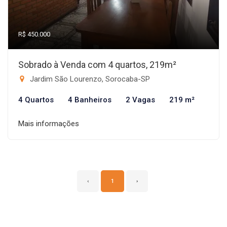
R$ 450.000
Sobrado à Venda com 4 quartos, 219m²
Jardim São Lourenzo, Sorocaba-SP
4 Quartos
4 Banheiros
2 Vagas
219 m²
Mais informações
‹
1
›