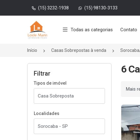
(15) 3232-1938
(15) 98130-3133
Página inicial
Todas as categorias
Contato
Início
Casas Sobrepostas à venda
Sorocaba
6 Ca
Filtrar
Tipos de imóvel
Ordenar
Localidades