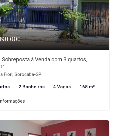
490.000
 Sobreposta à Venda com 3 quartos,
m²
la Fiori, Sorocaba-SP
artos
2 Banheiros
4 Vagas
168 m²
informações