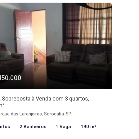
450.000
 Sobreposta à Venda com 3 quartos,
m²
rque das Laranjeiras, Sorocaba-SP
artos
2 Banheiros
1 Vaga
190 m²