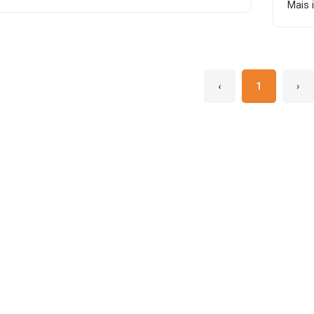
Mais 
‹
1
›