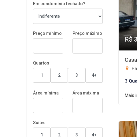
Em condomínio fechado?
Preço mínimo
Preço máximo
R$ 
Casa
Quartos
Pa
1
2
3
4+
3 Qua
Área mínima
Área máxima
Mais 
Suítes
1
2
3
4+