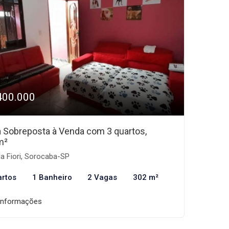
400.000
 Sobreposta à Venda com 3 quartos,
m²
la Fiori, Sorocaba-SP
artos
1 Banheiro
2 Vagas
302 m²
informações