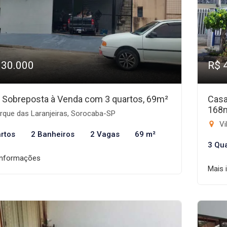
330.000
R$ 
 Sobreposta à Venda com 3 quartos, 69m²
Casa
168
rque das Laranjeiras, Sorocaba-SP
Vi
rtos
2 Banheiros
2 Vagas
69 m²
3 Qu
informações
Mais 