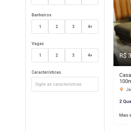
Banheiros
1
2
3
4+
Vagas
R$ 
1
2
3
4+
Características
Casa
100
Ja
2 Qua
Mais 