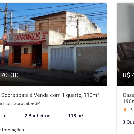
270.000
R$ 
 Sobreposta à Venda com 1 quarto, 113m²
Casa
190
a Fiori, Sorocaba-SP
Pa
rto
2 Banheiros
113 m²
3 Qu
informações